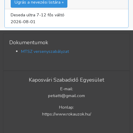
Ugrás a nevezési listára »
Deseda ultra 7-12 fős váltó
2026-08-01
Dokumentumok
MTSZ versenyszabályzat
Kaposvári Szabadidő Egyesület
E-mail:
petiatti@gmail.com
Honlap:
https://www.rokauzok.hu/